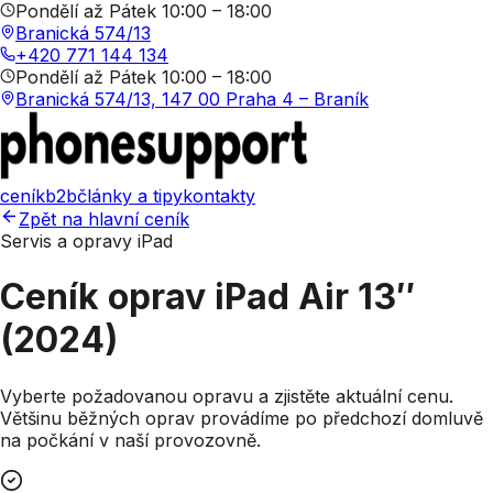
Pondělí až Pátek 10:00 – 18:00
Branická 574/13
+420 771 144 134
Pondělí až Pátek 10:00 – 18:00
Branická 574/13, 147 00 Praha 4 – Braník
ceník
b2b
články a tipy
kontakty
Zpět na hlavní ceník
Servis a opravy iPad
Ceník oprav
iPad Air 13″
(2024)
Vyberte požadovanou opravu a zjistěte aktuální cenu.
Většinu běžných oprav provádíme po předchozí domluvě
na počkání v naší provozovně.