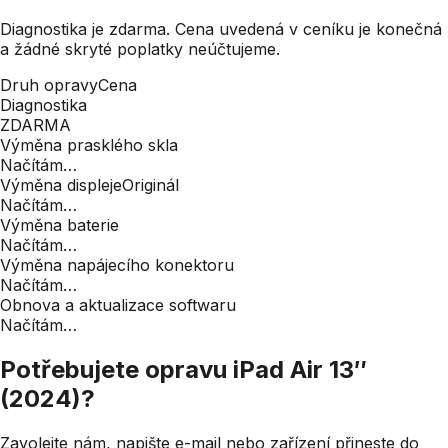
Diagnostika je zdarma. Cena uvedená v ceníku je konečná
a žádné skryté poplatky neúčtujeme.
Druh opravy
Cena
Diagnostika
ZDARMA
Výměna prasklého skla
Načítám…
Výměna displeje
Originál
Načítám…
Výměna baterie
Načítám…
Výměna napájecího konektoru
Načítám…
Obnova a aktualizace softwaru
Načítám…
Potřebujete opravu
iPad Air 13″
(2024)
?
Zavolejte nám, napište e-mail nebo zařízení přineste do