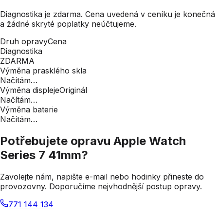
Diagnostika je zdarma. Cena uvedená v ceníku je konečná
a žádné skryté poplatky neúčtujeme.
Druh opravy
Cena
Diagnostika
ZDARMA
Výměna prasklého skla
Načítám…
Výměna displeje
Originál
Načítám…
Výměna baterie
Načítám…
Potřebujete opravu
Apple Watch
Series 7 41mm
?
Zavolejte nám, napište e-mail nebo hodinky přineste do
provozovny. Doporučíme nejvhodnější postup opravy.
771 144 134
Kontakty