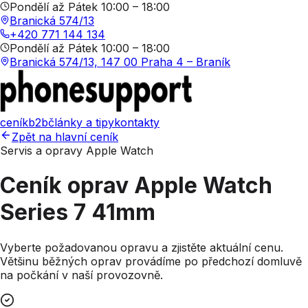
Pondělí až Pátek 10:00 – 18:00
Branická 574/13
+420 771 144 134
Pondělí až Pátek 10:00 – 18:00
Branická 574/13, 147 00 Praha 4 – Braník
ceník
b2b
články a tipy
kontakty
Zpět na hlavní ceník
Servis a opravy Apple Watch
Ceník oprav
Apple Watch
Series 7 41mm
Vyberte požadovanou opravu a zjistěte aktuální cenu.
Většinu běžných oprav provádíme po předchozí domluvě
na počkání v naší provozovně.