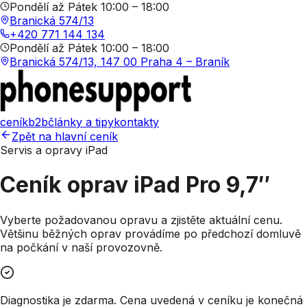
Pondělí až Pátek 10:00 – 18:00
Branická 574/13
+420 771 144 134
Pondělí až Pátek 10:00 – 18:00
Branická 574/13, 147 00 Praha 4 – Braník
ceník
b2b
články a tipy
kontakty
Zpět na hlavní ceník
Servis a opravy iPad
Ceník oprav
iPad Pro 9,7″
Vyberte požadovanou opravu a zjistěte aktuální cenu.
Většinu běžných oprav provádíme po předchozí domluvě
na počkání v naší provozovně.
Diagnostika je zdarma. Cena uvedená v ceníku je konečná