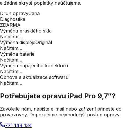
a žádné skryté poplatky neúčtujeme.
Druh opravy
Cena
Diagnostika
ZDARMA
Výměna prasklého skla
Načítám…
Výměna displeje
Originál
Načítám…
Výměna baterie
Načítám…
Výměna napájecího konektoru
Načítám…
Obnova a aktualizace softwaru
Načítám…
Potřebujete opravu
iPad Pro 9,7″
?
Zavolejte nám, napište e-mail nebo zařízení přineste do
provozovny. Doporučíme nejvhodnější postup opravy.
771 144 134
Kontakty