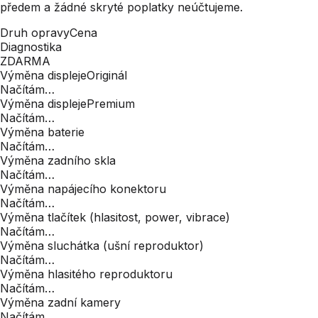
předem a žádné skryté poplatky neúčtujeme.
Druh opravy
Cena
Diagnostika
ZDARMA
Výměna displeje
Originál
Načítám…
Výměna displeje
Premium
Načítám…
Výměna baterie
Načítám…
Výměna zadního skla
Načítám…
Výměna napájecího konektoru
Načítám…
Výměna tlačítek (hlasitost, power, vibrace)
Načítám…
Výměna sluchátka (ušní reproduktor)
Načítám…
Výměna hlasitého reproduktoru
Načítám…
Výměna zadní kamery
Načítám…