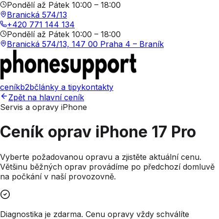
Pondělí až Pátek 10:00 – 18:00
Branická 574/13
+420 771 144 134
Pondělí až Pátek 10:00 – 18:00
Branická 574/13, 147 00 Praha 4 – Braník
ceník
b2b
články a tipy
kontakty
Zpět na hlavní ceník
Servis a opravy iPhone
Ceník oprav
iPhone 17 Pro
Vyberte požadovanou opravu a zjistěte aktuální cenu.
Většinu běžných oprav provádíme po předchozí domluvě
na počkání v naší provozovně.
Diagnostika je zdarma. Cenu opravy vždy schválíte