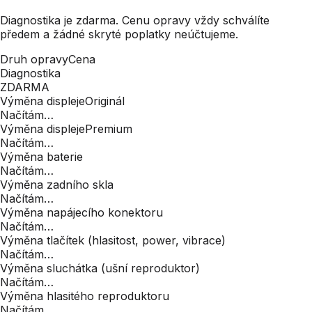
Diagnostika je zdarma. Cenu opravy vždy schválíte
předem a žádné skryté poplatky neúčtujeme.
Druh opravy
Cena
Diagnostika
ZDARMA
Výměna displeje
Originál
Načítám…
Výměna displeje
Premium
Načítám…
Výměna baterie
Načítám…
Výměna zadního skla
Načítám…
Výměna napájecího konektoru
Načítám…
Výměna tlačítek (hlasitost, power, vibrace)
Načítám…
Výměna sluchátka (ušní reproduktor)
Načítám…
Výměna hlasitého reproduktoru
Načítám…