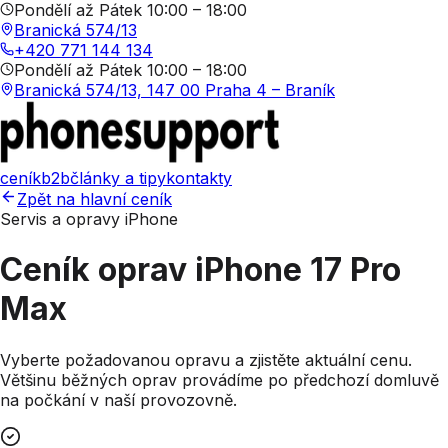
Pondělí až Pátek 10:00 – 18:00
Branická 574/13
+420 771 144 134
Pondělí až Pátek 10:00 – 18:00
Branická 574/13, 147 00 Praha 4 – Braník
ceník
b2b
články a tipy
kontakty
Zpět na hlavní ceník
Servis a opravy iPhone
Ceník oprav
iPhone 17 Pro
Max
Vyberte požadovanou opravu a zjistěte aktuální cenu.
Většinu běžných oprav provádíme po předchozí domluvě
na počkání v naší provozovně.